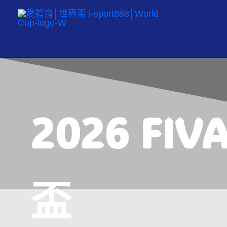
跳
至
主
要
內
容
2026 FIV
盃