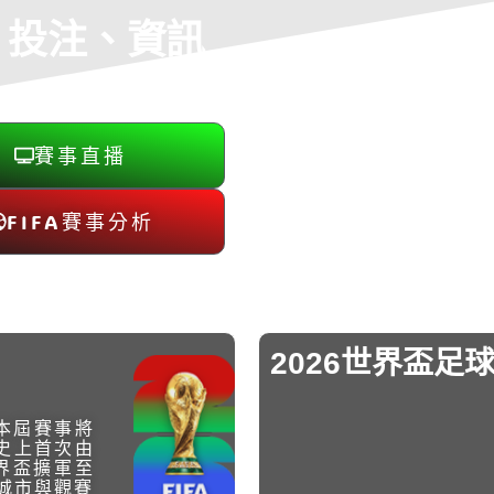
、投注、資訊
賽事直播
FIFA賽事分析
2026世界盃足
—本屆賽事將
史上首次由
界盃擴軍至
城市與觀賽