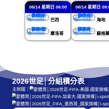
06/14 星期日 06:00
06/14 星期日 09:
巴西
海地
摩洛哥
蘇格
2026世足│分組積分表
主辦國：