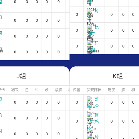
0
0
0
0
0
0
格
朗
埃
0
0
0
0
日
及
0
0
0
0
0
0
比
0
0
0
0
突
利時
0
0
0
0
0
0
亞
紐
0
0
0
0
荷
西蘭
0
0
0
0
0
0
J組
K組
隊伍
場次
勝
和
敗
淨勝
積分
位置
參賽隊伍
場次
勝
和
奧
哥
0
0
0
0
0
0
0
0
0
0
倫比亞
約
待
0
0
0
0
0
0
0
0
0
0
定資格
隊
阿
0
0
0
0
0
0
烏