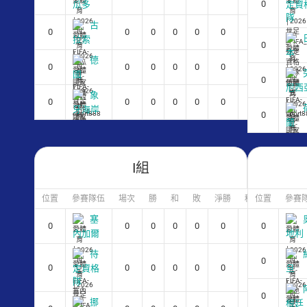
0
瓜多
定資
隊
古
0
0
0
0
0
0
0
拉索
0
本
德
0
0
0
0
0
0
0
國
0
尼西
象
0
0
0
0
0
0
0
牙海岸
0
蘭
I組
位置
參賽隊伍
場次
勝
和
敗
淨勝
積分
位置
參賽
塞
0
0
0
0
0
0
0
0
內加爾
地利
待
0
0
0
0
0
0
0
0
定資格
旦
隊
0
挪
根廷