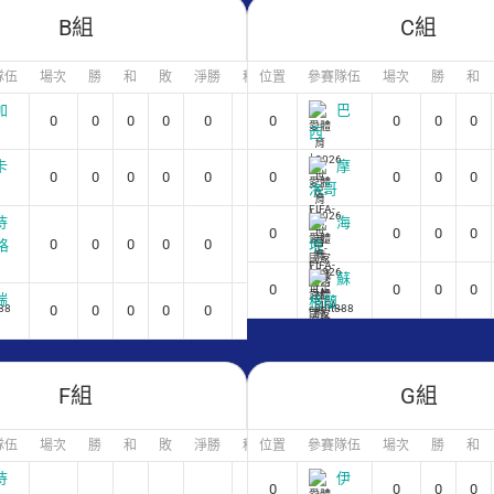
B組
C組
隊伍
場次
勝
和
敗
淨勝
積分
位置
參賽隊伍
場次
勝
和
加
巴
0
0
0
0
0
0
0
0
0
0
西
卡
摩
0
0
0
0
0
0
0
0
0
0
洛哥
待
海
0
0
0
0
0
0
0
0
0
0
格
地
蘇
0
0
0
0
瑞
格蘭
0
0
0
0
0
0
F組
G組
隊伍
場次
勝
和
敗
淨勝
積分
位置
參賽隊伍
場次
勝
和
待
伊
0
0
0
0