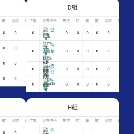
D組
敗
淨勝
積分
位置
參賽隊伍
場次
勝
和
敗
淨勝
積分
巴
0
0
0
0
0
0
0
0
0
0
拉圭
待
0
0
0
0
0
0
0
0
0
0
定資格
隊
0
0
0
澳
0
0
0
0
0
0
0
大利亞
0
0
0
美
0
0
0
0
0
0
0
國
H組
敗
淨勝
積分
位置
參賽隊伍
場次
勝
和
敗
淨勝
積分
沙
0
0
0