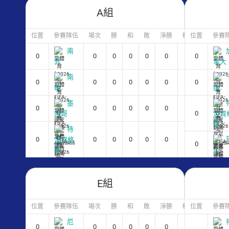
A組
位置
參賽隊伍
場次
勝
和
敗
淨勝
積分
位置
參賽
南
0
0
0
0
0
0
0
0
非
拿大
南
0
0
0
0
0
0
0
0
韓
達
墨
0
0
0
0
0
0
0
0
西哥
定資
隊
待
0
0
0
0
0
0
0
定資格
0
隊
士
E組
位置
參賽隊伍
場次
勝
和
敗
淨勝
積分
位置
參賽
厄
0
0
0
0
0
0
0