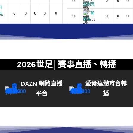
0
0
0
0
茲別克
阿
葡
0
0
0
0
0
0
利
0
0
0
0
萄牙
2026世足│賽事直播、轉播
DAZN 網路直播
愛爾達體育台轉
平台
播