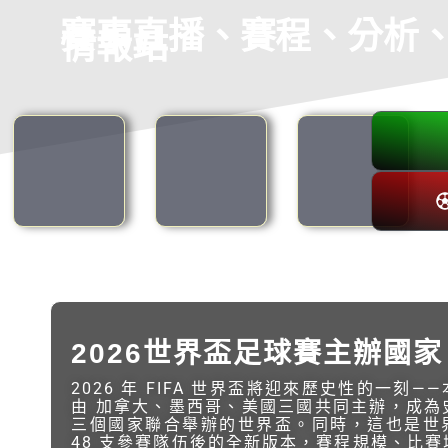
賽事直播、賽程、分析
情報站
2026世界盃足球賽主辦國家
2026 年 FIFA 世界盃將迎來歷史性的一刻—
由 加拿大、墨西哥、美國三國共同主辦，成為
三個國家聯合舉辦的世界盃。同時，這也是世
48 支參賽隊伍後的全新版本，賽程規模、比賽